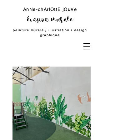
AnNe-chArlOttE jOuVe
évasion murale
peinture
murale
/ illustration /
design
graphique