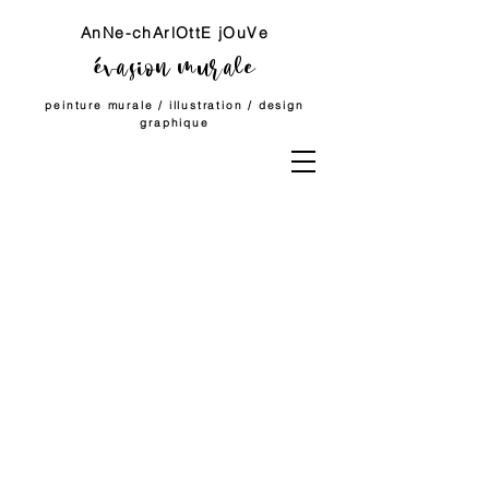
AnNe-chArlOttE jOuVe
évasion murale
peinture
murale
/ illustration /
design
graphique